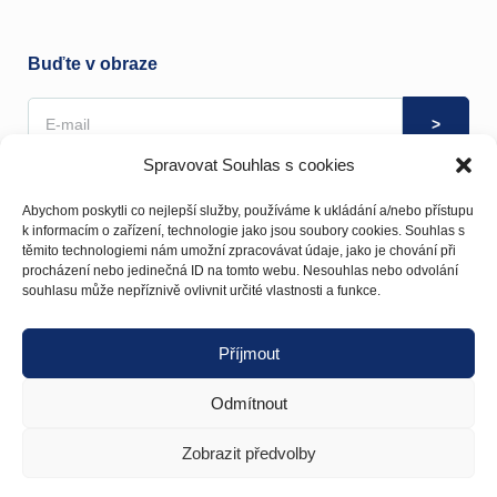
Buďte v obraze
Spravovat Souhlas s cookies
Souhlas se zpracováním osobních údajů můžete kdykoliv
odvolat
zde
.
Abychom poskytli co nejlepší služby, používáme k ukládání a/nebo přístupu
k informacím o zařízení, technologie jako jsou soubory cookies. Souhlas s
těmito technologiemi nám umožní zpracovávat údaje, jako je chování při
procházení nebo jedinečná ID na tomto webu. Nesouhlas nebo odvolání
souhlasu může nepříznivě ovlivnit určité vlastnosti a funkce.
Rozvojový portál města Uherské Hradiště
Příjmout
© Copyright 2020
UnitX s.r.o.
Odmítnout
Zobrazit předvolby