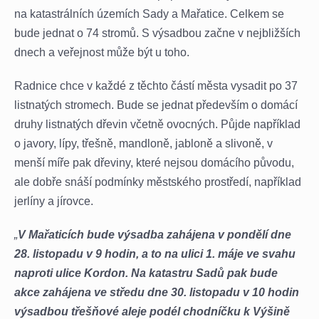
na katastrálních územích Sady a Mařatice. Celkem se
bude jednat o 74 stromů. S výsadbou začne v nejbližších
dnech a veřejnost může být u toho.
Radnice chce v každé z těchto částí města vysadit po 37
listnatých stromech. Bude se jednat především o domácí
druhy listnatých dřevin včetně ovocných. Půjde například
o javory, lípy, třešně, mandloně, jabloně a slivoně, v
menší míře pak dřeviny, které nejsou domácího původu,
ale dobře snáší podmínky městského prostředí, například
jerlíny a jírovce.
„
V Mařaticích bude výsadba zahájena v pondělí dne
28. listopadu v 9 hodin, a to na ulici 1. máje ve svahu
naproti ulice Kordon. Na katastru Sadů pak bude
akce zahájena ve středu dne 30. listopadu v 10 hodin
výsadbou třešňové aleje podél chodníčku k Výšině