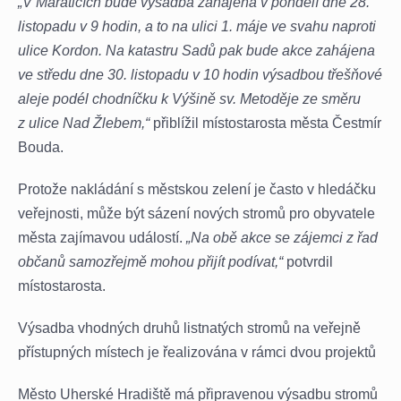
„V Mařaticích bude výsadba zahájena v pondělí dne 28.
listopadu v 9 hodin, a to na ulici 1. máje ve svahu naproti
ulice Kordon. Na katastru Sadů pak bude akce zahájena
ve středu dne 30. listopadu v 10 hodin výsadbou třešňové
aleje podél chodníčku k Výšině sv. Metoděje ze směru
z ulice Nad Žlebem,“
přiblížil místostarosta města Čestmír
Bouda.
Protože nakládání s městskou zelení je často v hledáčku
veřejnosti, může být sázení nových stromů pro obyvatele
města zajímavou událostí.
„Na obě akce se zájemci z řad
občanů samozřejmě mohou přijít podívat,“
potvrdil
místostarosta.
Výsadba vhodných druhů listnatých stromů na veřejně
přístupných místech je řealizována v rámci dvou projektů
Město Uherské Hradiště má připravenou výsadbu stromů