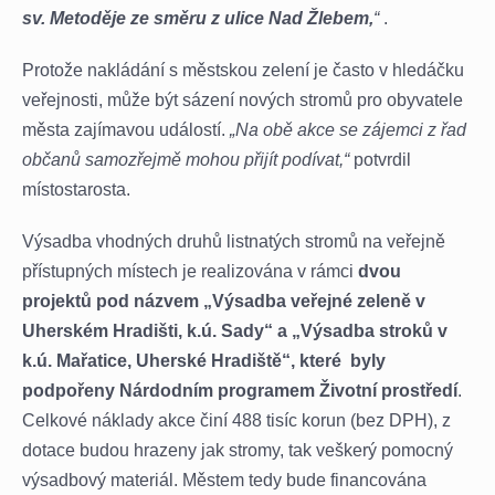
sv. Metoděje ze směru z ulice Nad Žlebem,
“
.
Protože nakládání s městskou zelení je často v hledáčku
veřejnosti, může být sázení nových stromů pro obyvatele
města zajímavou událostí.
„Na obě akce se zájemci z řad
občanů samozřejmě mohou přijít podívat,“
potvrdil
místostarosta.
Výsadba vhodných druhů listnatých stromů na veřejně
přístupných místech je realizována v rámci
dvou
projektů pod názvem „Výsadba veřejné zeleně v
Uherském Hradišti, k.ú. Sady“ a „Výsadba stroků v
k.ú. Mařatice, Uherské Hradiště“, které byly
podpořeny Nárdodním programem Životní prostředí
.
Celkové náklady akce činí 488 tisíc korun (bez DPH), z
dotace budou hrazeny jak stromy, tak veškerý pomocný
výsadbový materiál. Městem tedy bude financována