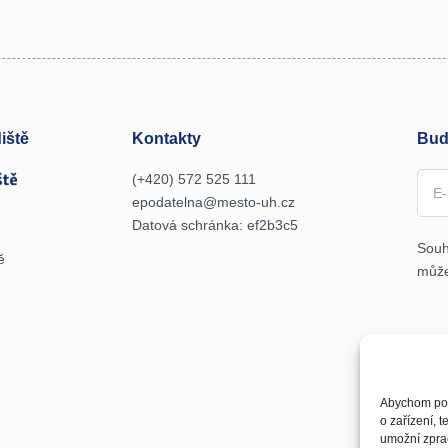
iště
Kontakty
Buď
(+420) 572 525 111
epodatelna@mesto-uh.cz
Datová schránka: ef2b3c5
Souh
ě
může
Abychom posk
o zařízení, 
umožní zprac