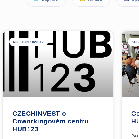
KREATIVNÍ ODVĚTVÍ
KRE
CZECHINVEST o
Co
Coworkingovém centru
HU
HUB123
Pes