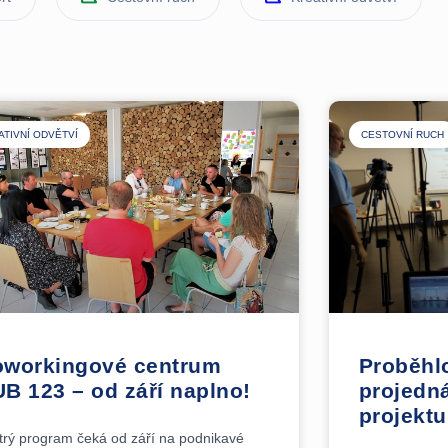
ATIVNÍ ODVĚTVÍ
CESTOVNÍ RUCH
workingové centrum
Proběhlo
B 123 – od září naplno!
projedn
projektu
trý program čeká od září na podnikavé