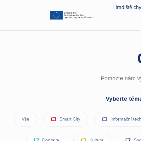
Hradiště chy
Pomozte nám vy
Vyberte téma
Vše
Smart City
Informační tec
Doprava
Kultura
Spo