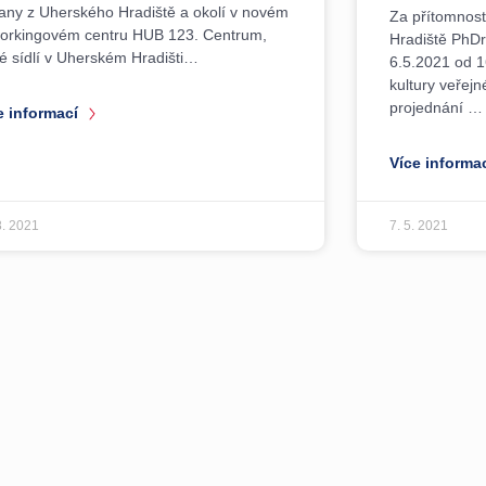
any z Uherského Hradiště a okolí v novém
Za přítomnost
orkingovém centru HUB 123. Centrum,
Hradiště PhDr
ré sídlí v Uherském Hradišti…
6.5.2021 od 1
kultury veřej
projednání …
e informací
Více informa
8. 2021
7. 5. 2021