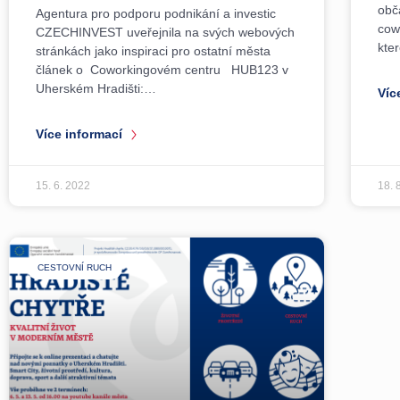
obč
Agentura pro podporu podnikání a investic
cow
CZECHINVEST uveřejnila na svých webových
kte
stránkách jako inspiraci pro ostatní města
článek o Coworkingovém centru HUB123 v
Uherském Hradišti:…
Víc
Více informací
15. 6. 2022
18. 
CESTOVNÍ RUCH