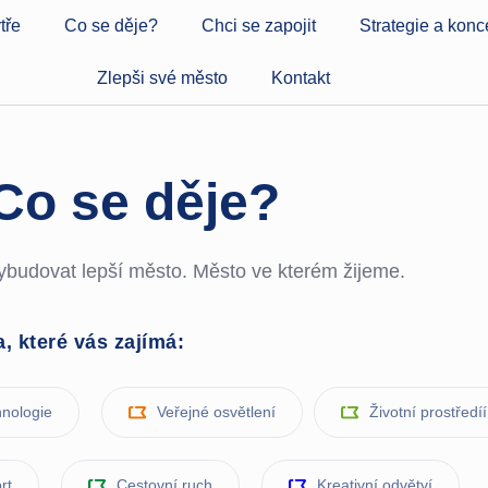
tře
Co se děje?
Chci se zapojit
Strategie a kon
Zlepši své město
Kontakt
Co se děje?
budovat lepší město. Město ve kterém žijeme.
, které vás zajímá:
hnologie
Veřejné osvětlení
Životní prostředíí
rt
Cestovní ruch
Kreativní odvětví