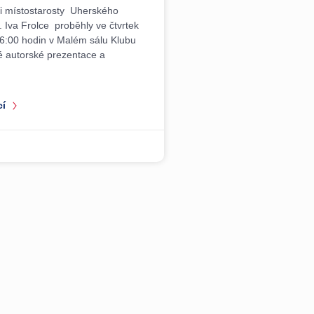
i místostarosty Uherského
. Iva Frolce proběhly ve čtvrtek
6:00 hodin v Malém sálu Klubu
né autorské prezentace a
cí