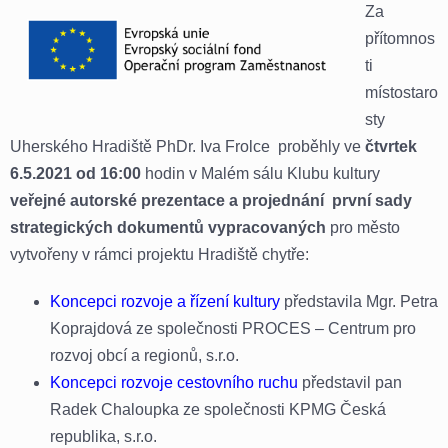
Za
přítomnos
ti
místostaro
sty
Uherského Hradiště PhDr. Iva Frolce proběhly ve
čtvrtek
6.5.2021 od 16:00
hodin v Malém sálu Klubu kultury
veřejné autorské prezentace a projednání první sady
strategických dokumentů vypracovaných
pro město
vytvořeny v rámci projektu Hradiště chytře:
Koncepci rozvoje a řízení kultury
představila Mgr. Petra
Koprajdová ze společnosti PROCES – Centrum pro
rozvoj obcí a regionů, s.r.o.
Koncepci rozvoje cestovního ruchu
představil pan
Radek Chaloupka ze společnosti KPMG Česká
republika, s.r.o.