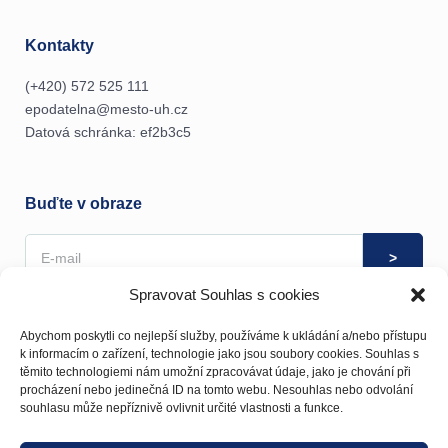
Kontakty
(+420) 572 525 111
epodatelna@mesto-uh.cz
Datová schránka: ef2b3c5
Buďte v obraze
Spravovat Souhlas s cookies
Souhlas se zpracováním osobních údajů můžete kdykoliv
odvolat
zde
.
Abychom poskytli co nejlepší služby, používáme k ukládání a/nebo přístupu
k informacím o zařízení, technologie jako jsou soubory cookies. Souhlas s
těmito technologiemi nám umožní zpracovávat údaje, jako je chování při
procházení nebo jedinečná ID na tomto webu. Nesouhlas nebo odvolání
souhlasu může nepříznivě ovlivnit určité vlastnosti a funkce.
Rozvojový portál města Uherské Hradiště