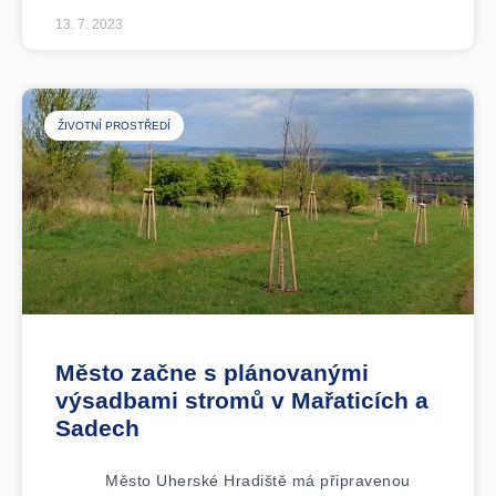
13. 7. 2023
ŽIVOTNÍ PROSTŘEDÍ
Město začne s plánovanými
výsadbami stromů v Mařaticích a
Sadech
Město Uherské Hradiště má připravenou