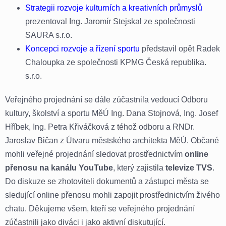
Strategii rozvoje kulturních a kreativních průmyslů
prezentoval Ing. Jaromír Stejskal ze společnosti
SAURA s.r.o.
Koncepci rozvoje a řízení sportu
představil opět Radek
Chaloupka ze společnosti KPMG Česká republika.
s.r.o.
Veřejného projednání se dále zúčastnila vedoucí Odboru
kultury, školství a sportu MěÚ Ing. Dana Stojnová, Ing. Josef
Hříbek, Ing. Petra Křiváčková z téhož odboru a RNDr.
Jaroslav Bičan z Útvaru městského architekta MěÚ. Občané
mohli veřejné projednání sledovat prostřednictvím
online
přenosu na kanálu YouTube
, který zajistila
televize TVS
.
Do diskuze se zhotoviteli dokumentů a zástupci města se
sledující online přenosu mohli zapojit prostřednictvím živého
chatu. Děkujeme všem, kteří se veřejného projednání
zúčastnili jako diváci i jako aktivní diskutující.