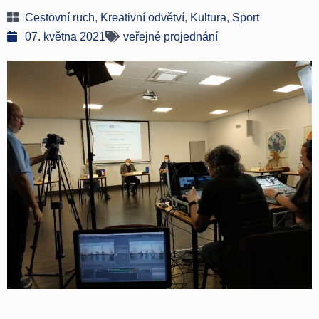
Cestovní ruch
,
Kreativní odvětví
,
Kultura
,
Sport
07. května 2021
veřejné projednání