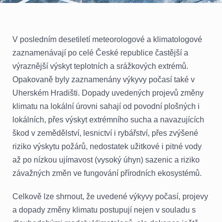
V posledním desetiletí meteorologové a klimatologové
zaznamenávají po celé České republice častější a
výraznější výskyt teplotních a srážkových extrémů.
Opakovaně byly zaznamenány výkyvy počasí také v
Uherském Hradišti. Dopady uvedených projevů změny
klimatu na lokální úrovni sahají od povodní plošných i
lokálních, přes výskyt extrémního sucha a navazujících
škod v zemědělství, lesnictví i rybářství, přes zvýšené
riziko výskytu požárů, nedostatek užitkové i pitné vody
až po nízkou ujímavost (vysoký úhyn) sazenic a riziko
závažných změn ve fungování přírodních ekosystémů.
Celkově lze shrnout, že uvedené výkyvy počasí, projevy
a dopady změny klimatu postupují nejen v souladu s