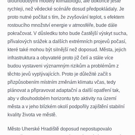
dlouhodobými modely klimatologů, ale dokonce ještě
rychleji, než vědecké scénáře dosud předpokládaly. Je
proto nutné počítat s tím, že zvyšování teplot, s efektem
rostoucího množství energie v atmosféře, bude dále
pokračovat. V důsledku toho bude častější výskyt sucha,
přívalových srážek a dalších extrémních projevů počasí,
které také mohou být silnější než doposud. Města, jejich
infrastruktura a obyvatelé proto již čelí a stále více
budou vystaveni významným rizikům a problémům z
těchto jevů vyplývajících. Proto je důležité začít s
přizpůsobením místním změnám klimatu včas, tedy
plánovat a připravovat adaptační a další opatření tak,
aby v dlouhodobém horizontu tyto aktivity na území
města a v jeho blízkém okolí podpořily zajištění stabilní
kvality života ve městě.
Město Uherské Hradiště doposud nepostupovalo