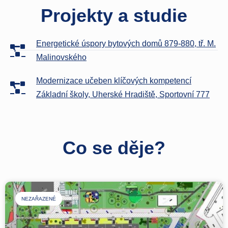
Projekty a studie
Energetické úspory bytových domů 879-880, tř. M.
Malinovského
Modernizace učeben klíčových kompetencí
Základní školy, Uherské Hradiště, Sportovní 777
Co se děje?
NEZAŘAZENÉ