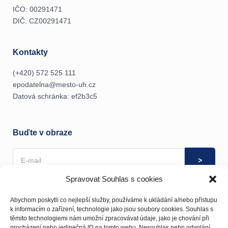
IČO: 00291471
DIČ: CZ00291471
Kontakty
(+420) 572 525 111
epodatelna@mesto-uh.cz
Datová schránka: ef2b3c5
Buďte v obraze
Spravovat Souhlas s cookies
Souhlas se zpracováním osobních údajů můžete kdykoliv
odvolat
zde
.
Abychom poskytli co nejlepší služby, používáme k ukládání a/nebo přístupu
k informacím o zařízení, technologie jako jsou soubory cookies. Souhlas s
těmito technologiemi nám umožní zpracovávat údaje, jako je chování při
procházení nebo jedinečná ID na tomto webu. Nesouhlas nebo odvolání