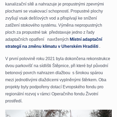
kanalizační sítě a nahrazuje je propustnými zpevnými
plochami se vsakovací schopností. Propustné plochy
zvyšují vsak dešťových vod a přispívají ke snížení
zatížení stokového systému. Výměna nepropustných
ploch za propustné tak představuje jedno z řady
adaptačních opatření navržených
Místní adaptační
strategií na změnu klimatu v Uherském Hradišti
.
V první polovině roku 2021 byla dokončena rekonstrukce
dvou parkovišť na sídlišti Štěpnice, při které byl původní
betonový povrch nahrazen dlažbou s širokou spárou
mezi jednotlivými dlaždicemi vyplněnými štěrkem. Oba
projekty byly podpořeny dotací Evropského fondu pro
regionální rozvoj v rámci Operačního fondu Životní
prostředí.