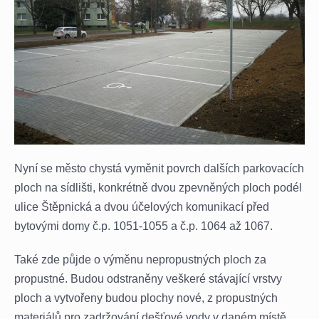
Nyní se město chystá vyměnit povrch dalších parkovacích
ploch na sídlišti, konkrétně dvou zpevněných ploch podél
ulice Štěpnická a dvou účelových komunikací před
bytovými domy č.p. 1051-1055 a č.p. 1064 až 1067.
Také zde půjde o výměnu nepropustných ploch za
propustné. Budou odstraněny veškeré stávající vrstvy
ploch a vytvořeny budou plochy nové, z propustných
materiálů pro zadržování dešťové vody v daném místě.