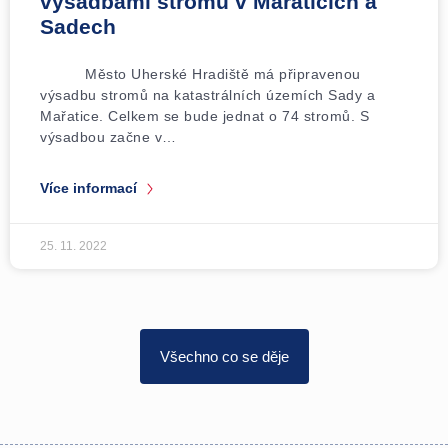
výsadbami stromů v Mařaticích a
Sadech
Město Uherské Hradiště má připravenou
výsadbu stromů na katastrálních územích Sady a
Mařatice. Celkem se bude jednat o 74 stromů. S
výsadbou začne v…
Více informací
25. 11. 2022
Všechno co se děje