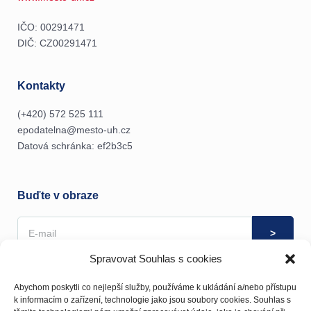
IČO: 00291471
DIČ: CZ00291471
Kontakty
(+420) 572 525 111
epodatelna@mesto-uh.cz
Datová schránka: ef2b3c5
Buďte v obraze
Spravovat Souhlas s cookies
Souhlas se zpracováním osobních údajů můžete kdykoliv
odvolat
zde
.
Abychom poskytli co nejlepší služby, používáme k ukládání a/nebo přístupu
k informacím o zařízení, technologie jako jsou soubory cookies. Souhlas s